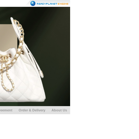
reement
Order & Delivery
About Us