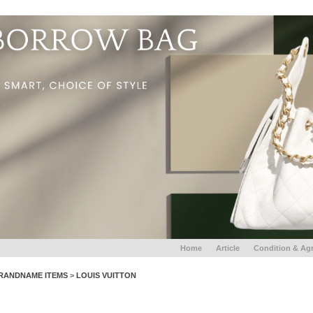
Home
Article
Condition & Ag
RANDNAME ITEMS
>
LOUIS VUITTON
LV ATLANTIS BB Reverse Monogram