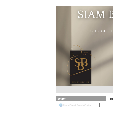
Search
B