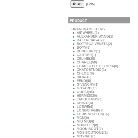
[Help]
PRODUCT
BRANDNAME ITEMS
AIRWHEEL
(1)
ALEXANDER WANG
(1)
BALENCIAGA
(7)
BOTTEGA VENETA
(2)
BOYY
(5)
BURBERRY
(1)
CARTIER
(1)
CELINE
(28)
CHANEL
(58)
CHARLOTTE OLYMPIA
(0)
CHATOSTUDIO
(1)
CHLOE'
(0)
DIOR
(45)
FENDI
(5)
GIVENCHY
(1)
GOYARD
(13)
GUCCI
(45)
HERMES
(30)
JACQUEMUS
(3)
KENZO
(4)
LOEWE
(6)
LONGCHAMP
(7)
LOUIS VUITTON
(26)
MCM
(0)
MIU MIU
(6)
MONCLER
(8)
MOON BOOT
(1)
MOS BOUTIQUE
(1)
MOYNAT
(0)