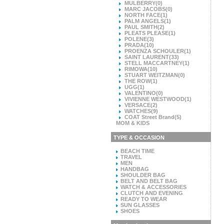
MULBERRY
(0)
MARC JACOBS
(0)
NORTH FACE
(1)
PALM ANGELS
(1)
PAUL SMITH
(2)
PLEATS PLEASE
(1)
POLENE
(3)
PRADA
(10)
PROENZA SCHOULER
(1)
SAINT LAURENT
(33)
STELL MACCARTNEY
(1)
RIMOWA
(10)
STUART WEITZMAN
(0)
THE ROW
(1)
UGG
(1)
VALENTINO
(0)
VIVIENNE WESTWOOD
(1)
VERSACE
(2)
WATCHES
(9)
COAT Street Brand
(5)
MOM & KIDS
TYPE & OCCASION
BEACH TIME
TRAVEL
MEN
HANDBAG
SHOULDER BAG
BELT AND BELT BAG
WATCH & ACCESSORIES
CLUTCH AND EVENING
READY TO WEAR
SUN GLASSES
SHOES