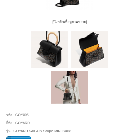
[
คลิกเพื่อดูภาพขยาย]
รหัส :
GOY005
ยี่ห้อ :
GOYARD
รุ่น :
GOYARD SAIGON Souple MINI Black