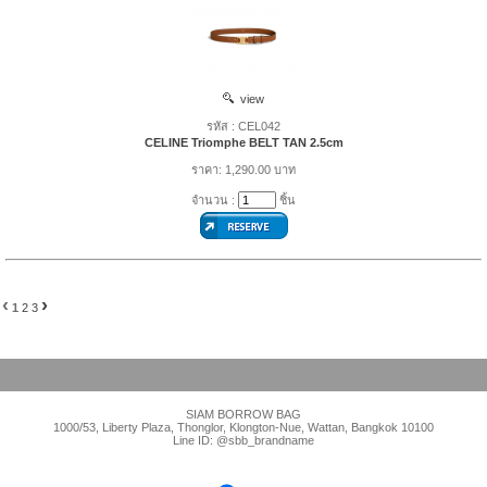
view
รหัส : CEL042
CELINE Triomphe BELT TAN 2.5cm
ราคา: 1,290.00 บาท
จำนวน :
ชิ้น
‹
›
1
2
3
SIAM BORROW BAG
1000/53, Liberty Plaza, Thonglor, Klongton-Nue, Wattan, Bangkok 10100
Line ID: @sbb_brandname
Visitors : 1470222