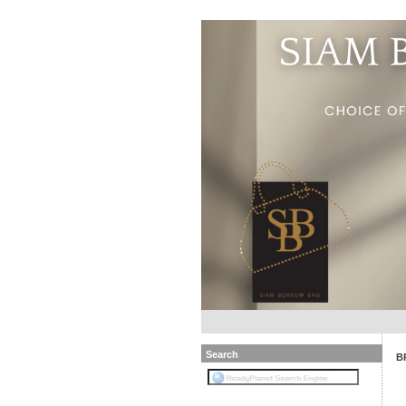
Search
B