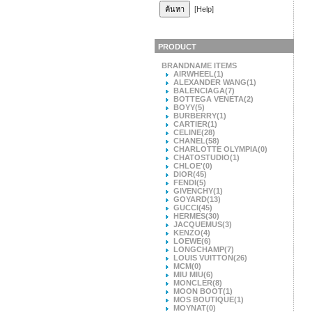
[Help]
PRODUCT
BRANDNAME ITEMS
AIRWHEEL
(1)
ALEXANDER WANG
(1)
BALENCIAGA
(7)
BOTTEGA VENETA
(2)
BOYY
(5)
BURBERRY
(1)
CARTIER
(1)
CELINE
(28)
CHANEL
(58)
CHARLOTTE OLYMPIA
(0)
CHATOSTUDIO
(1)
CHLOE'
(0)
DIOR
(45)
FENDI
(5)
GIVENCHY
(1)
GOYARD
(13)
GUCCI
(45)
HERMES
(30)
JACQUEMUS
(3)
KENZO
(4)
LOEWE
(6)
LONGCHAMP
(7)
LOUIS VUITTON
(26)
MCM
(0)
MIU MIU
(6)
MONCLER
(8)
MOON BOOT
(1)
MOS BOUTIQUE
(1)
MOYNAT
(0)