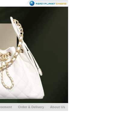
reement
Order & Delivery
About Us