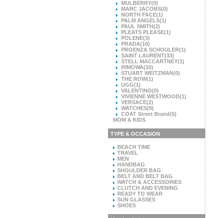
MULBERRY
(0)
MARC JACOBS
(0)
NORTH FACE
(1)
PALM ANGELS
(1)
PAUL SMITH
(2)
PLEATS PLEASE
(1)
POLENE
(3)
PRADA
(10)
PROENZA SCHOULER
(1)
SAINT LAURENT
(33)
STELL MACCARTNEY
(1)
RIMOWA
(10)
STUART WEITZMAN
(0)
THE ROW
(1)
UGG
(1)
VALENTINO
(0)
VIVIENNE WESTWOOD
(1)
VERSACE
(2)
WATCHES
(9)
COAT Street Brand
(5)
MOM & KIDS
TYPE & OCCASION
BEACH TIME
TRAVEL
MEN
HANDBAG
SHOULDER BAG
BELT AND BELT BAG
WATCH & ACCESSORIES
CLUTCH AND EVENING
READY TO WEAR
SUN GLASSES
SHOES