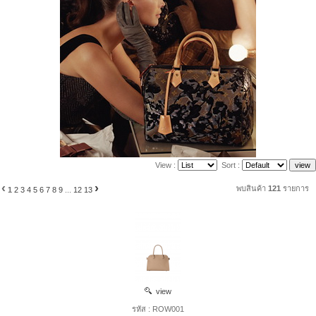
View :
Sort :
‹
›
พบสินค้า
121
รายการ
1
2
3
4
5
6
7
8
9
...
12
13
view
รหัส : ROW001