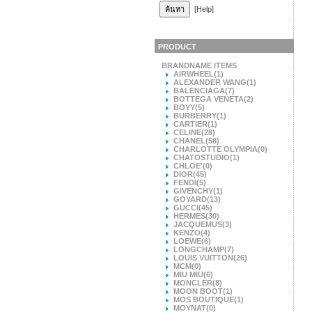
[Help]
PRODUCT
BRANDNAME ITEMS
AIRWHEEL
(1)
ALEXANDER WANG
(1)
BALENCIAGA
(7)
BOTTEGA VENETA
(2)
BOYY
(5)
BURBERRY
(1)
CARTIER
(1)
CELINE
(28)
CHANEL
(58)
CHARLOTTE OLYMPIA
(0)
CHATOSTUDIO
(1)
CHLOE'
(0)
DIOR
(45)
FENDI
(5)
GIVENCHY
(1)
GOYARD
(13)
GUCCI
(45)
HERMES
(30)
JACQUEMUS
(3)
KENZO
(4)
LOEWE
(6)
LONGCHAMP
(7)
LOUIS VUITTON
(26)
MCM
(0)
MIU MIU
(6)
MONCLER
(8)
MOON BOOT
(1)
MOS BOUTIQUE
(1)
MOYNAT
(0)