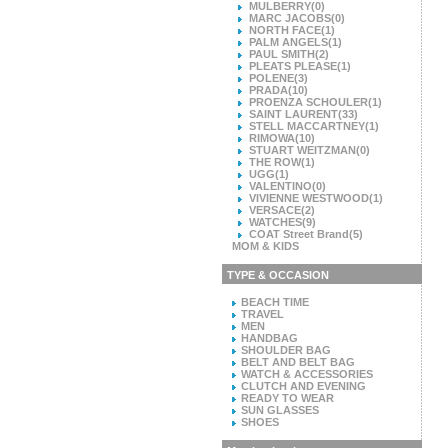
MULBERRY
(0)
MARC JACOBS
(0)
NORTH FACE
(1)
PALM ANGELS
(1)
PAUL SMITH
(2)
PLEATS PLEASE
(1)
POLENE
(3)
PRADA
(10)
PROENZA SCHOULER
(1)
SAINT LAURENT
(33)
STELL MACCARTNEY
(1)
RIMOWA
(10)
STUART WEITZMAN
(0)
THE ROW
(1)
UGG
(1)
VALENTINO
(0)
VIVIENNE WESTWOOD
(1)
VERSACE
(2)
WATCHES
(9)
COAT Street Brand
(5)
MOM & KIDS
TYPE & OCCASION
BEACH TIME
TRAVEL
MEN
HANDBAG
SHOULDER BAG
BELT AND BELT BAG
WATCH & ACCESSORIES
CLUTCH AND EVENING
READY TO WEAR
SUN GLASSES
SHOES