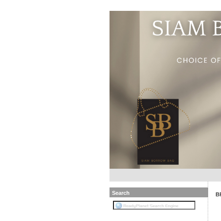
Search
B