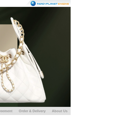
reement
Order & Delivery
About Us