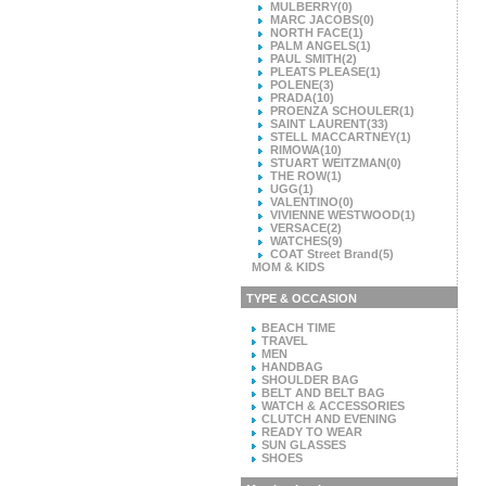
MULBERRY
(0)
MARC JACOBS
(0)
NORTH FACE
(1)
PALM ANGELS
(1)
PAUL SMITH
(2)
PLEATS PLEASE
(1)
POLENE
(3)
PRADA
(10)
PROENZA SCHOULER
(1)
SAINT LAURENT
(33)
STELL MACCARTNEY
(1)
RIMOWA
(10)
STUART WEITZMAN
(0)
THE ROW
(1)
UGG
(1)
VALENTINO
(0)
VIVIENNE WESTWOOD
(1)
VERSACE
(2)
WATCHES
(9)
COAT Street Brand
(5)
MOM & KIDS
TYPE & OCCASION
BEACH TIME
TRAVEL
MEN
HANDBAG
SHOULDER BAG
BELT AND BELT BAG
WATCH & ACCESSORIES
CLUTCH AND EVENING
READY TO WEAR
SUN GLASSES
SHOES