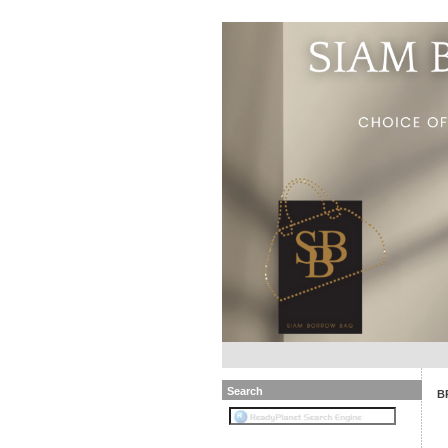
Search
B