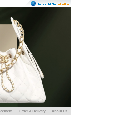
reement
Order & Delivery
About Us