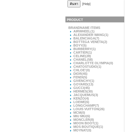
[Help]
PRODUCT
BRANDNAME ITEMS
AIRWHEEL
(1)
ALEXANDER WANG
(1)
BALENCIAGA
(7)
BOTTEGA VENETA
(2)
BOYY
(5)
BURBERRY
(1)
CARTIER
(1)
CELINE
(28)
CHANEL
(58)
CHARLOTTE OLYMPIA
(0)
CHATOSTUDIO
(1)
CHLOE'
(0)
DIOR
(45)
FENDI
(5)
GIVENCHY
(1)
GOYARD
(13)
GUCCI
(45)
HERMES
(30)
JACQUEMUS
(3)
KENZO
(4)
LOEWE
(6)
LONGCHAMP
(7)
LOUIS VUITTON
(26)
MCM
(0)
MIU MIU
(6)
MONCLER
(8)
MOON BOOT
(1)
MOS BOUTIQUE
(1)
MOYNAT
(0)