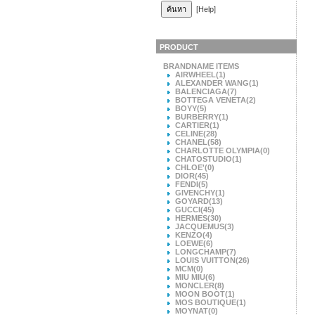
[Help]
PRODUCT
BRANDNAME ITEMS
AIRWHEEL
(1)
ALEXANDER WANG
(1)
BALENCIAGA
(7)
BOTTEGA VENETA
(2)
BOYY
(5)
BURBERRY
(1)
CARTIER
(1)
CELINE
(28)
CHANEL
(58)
CHARLOTTE OLYMPIA
(0)
CHATOSTUDIO
(1)
CHLOE'
(0)
DIOR
(45)
FENDI
(5)
GIVENCHY
(1)
GOYARD
(13)
GUCCI
(45)
HERMES
(30)
JACQUEMUS
(3)
KENZO
(4)
LOEWE
(6)
LONGCHAMP
(7)
LOUIS VUITTON
(26)
MCM
(0)
MIU MIU
(6)
MONCLER
(8)
MOON BOOT
(1)
MOS BOUTIQUE
(1)
MOYNAT
(0)