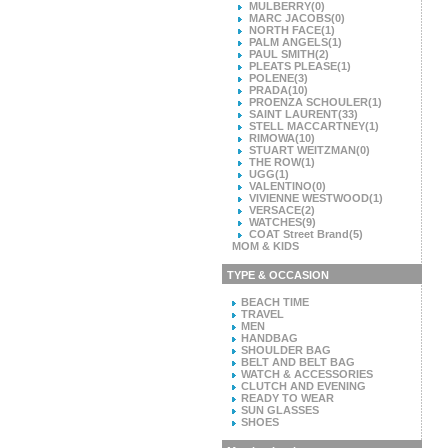
MULBERRY
(0)
MARC JACOBS
(0)
NORTH FACE
(1)
PALM ANGELS
(1)
PAUL SMITH
(2)
PLEATS PLEASE
(1)
POLENE
(3)
PRADA
(10)
PROENZA SCHOULER
(1)
SAINT LAURENT
(33)
STELL MACCARTNEY
(1)
RIMOWA
(10)
STUART WEITZMAN
(0)
THE ROW
(1)
UGG
(1)
VALENTINO
(0)
VIVIENNE WESTWOOD
(1)
VERSACE
(2)
WATCHES
(9)
COAT Street Brand
(5)
MOM & KIDS
TYPE & OCCASION
BEACH TIME
TRAVEL
MEN
HANDBAG
SHOULDER BAG
BELT AND BELT BAG
WATCH & ACCESSORIES
CLUTCH AND EVENING
READY TO WEAR
SUN GLASSES
SHOES