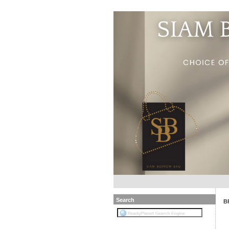
Search
B