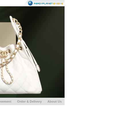
reement
Order & Delivery
About Us