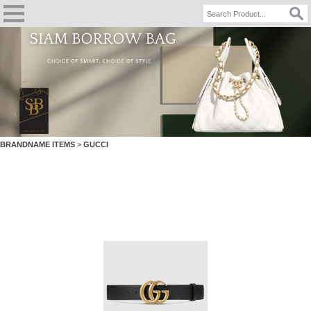
BRANDNAME ITEMS
>
GUCCI
DOUBLE G BUCKLE BELT 4 cm width BLACK