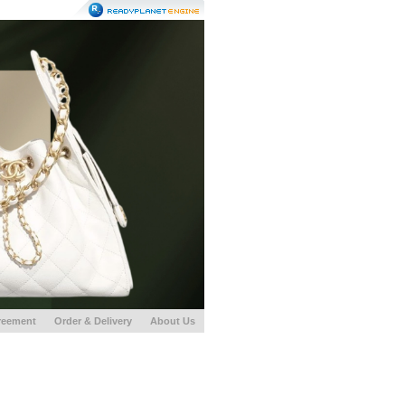
reement
Order & Delivery
About Us