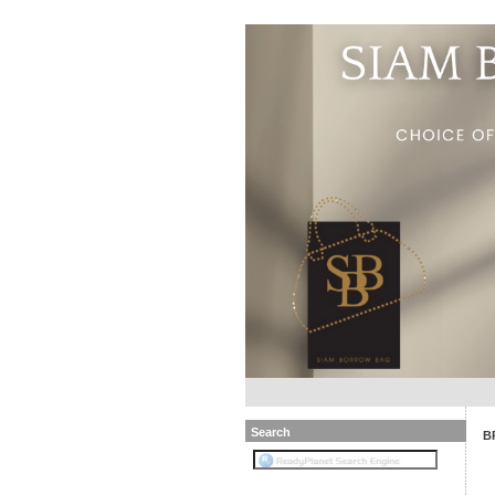
Search
B