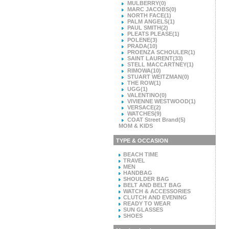
MULBERRY
(0)
MARC JACOBS
(0)
NORTH FACE
(1)
PALM ANGELS
(1)
PAUL SMITH
(2)
PLEATS PLEASE
(1)
POLENE
(3)
PRADA
(10)
PROENZA SCHOULER
(1)
SAINT LAURENT
(33)
STELL MACCARTNEY
(1)
RIMOWA
(10)
STUART WEITZMAN
(0)
THE ROW
(1)
UGG
(1)
VALENTINO
(0)
VIVIENNE WESTWOOD
(1)
VERSACE
(2)
WATCHES
(9)
COAT Street Brand
(5)
MOM & KIDS
TYPE & OCCASION
BEACH TIME
TRAVEL
MEN
HANDBAG
SHOULDER BAG
BELT AND BELT BAG
WATCH & ACCESSORIES
CLUTCH AND EVENING
READY TO WEAR
SUN GLASSES
SHOES