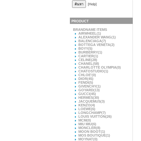
[Help]
PRODUCT
BRANDNAME ITEMS
AIRWHEEL
(1)
ALEXANDER WANG
(1)
BALENCIAGA
(7)
BOTTEGA VENETA
(2)
BOYY
(5)
BURBERRY
(1)
CARTIER
(1)
CELINE
(28)
CHANEL
(58)
CHARLOTTE OLYMPIA
(0)
CHATOSTUDIO
(1)
CHLOE'
(0)
DIOR
(45)
FENDI
(5)
GIVENCHY
(1)
GOYARD
(13)
GUCCI
(45)
HERMES
(30)
JACQUEMUS
(3)
KENZO
(4)
LOEWE
(6)
LONGCHAMP
(7)
LOUIS VUITTON
(26)
MCM
(0)
MIU MIU
(6)
MONCLER
(8)
MOON BOOT
(1)
MOS BOUTIQUE
(1)
MOYNAT
(0)