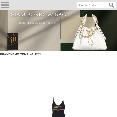
BRANDNAME ITEMS
>
GUCCI
GUCCI Swiming Suit SPARKLING with GUCCI Logo