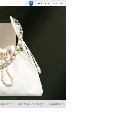
reement
Order & Delivery
About Us