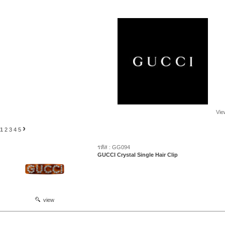
Vie
›
1
2
3
4
5
รหัส : GG094
GUCCI Crystal Single Hair Clip
view