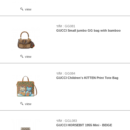
view
รหัส : GG081
GUCCI Small jumbo GG bag with bamboo
view
รหัส : GG084
GUCCI Children's KITTEN Print Tote Bag
view
รหัส : GGL083
GUCCI HORSEBIT 1955 Mini - BEIGE