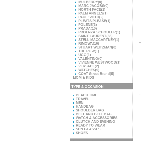
MULBERRY
(0)
MARC JACOBS
(0)
NORTH FACE
(1)
PALM ANGELS
(1)
PAUL SMITH
(2)
PLEATS PLEASE
(1)
POLENE
(3)
PRADA
(10)
PROENZA SCHOULER
(1)
SAINT LAURENT
(33)
STELL MACCARTNEY
(1)
RIMOWA
(10)
STUART WEITZMAN
(0)
THE ROW
(1)
UGG
(1)
VALENTINO
(0)
VIVIENNE WESTWOOD
(1)
VERSACE
(2)
WATCHES
(9)
COAT Street Brand
(5)
MOM & KIDS
TYPE & OCCASION
BEACH TIME
TRAVEL
MEN
HANDBAG
SHOULDER BAG
BELT AND BELT BAG
WATCH & ACCESSORIES
CLUTCH AND EVENING
READY TO WEAR
SUN GLASSES
SHOES