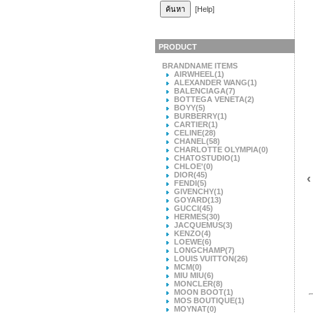
[Help]
PRODUCT
BRANDNAME ITEMS
AIRWHEEL
(1)
ALEXANDER WANG
(1)
BALENCIAGA
(7)
BOTTEGA VENETA
(2)
BOYY
(5)
BURBERRY
(1)
CARTIER
(1)
CELINE
(28)
CHANEL
(58)
CHARLOTTE OLYMPIA
(0)
CHATOSTUDIO
(1)
CHLOE'
(0)
DIOR
(45)
‹
FENDI
(5)
GIVENCHY
(1)
GOYARD
(13)
GUCCI
(45)
HERMES
(30)
JACQUEMUS
(3)
KENZO
(4)
LOEWE
(6)
LONGCHAMP
(7)
LOUIS VUITTON
(26)
MCM
(0)
MIU MIU
(6)
MONCLER
(8)
MOON BOOT
(1)
MOS BOUTIQUE
(1)
MOYNAT
(0)