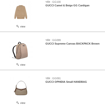
รหัส : GG100
GUCCI Camel & Beige GG Cardigan
view
รหัส : GG099
GUCCI Supreme Canvas BACKPACK Brown
view
รหัส : GG091
GUCCI OPHIDIA Small HANDBAG
view