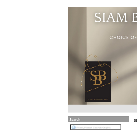
Search
B