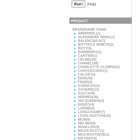
[Help]
PRODUCT
BRANDNAME ITEMS
AIRWHEEL
(1)
ALEXANDER WANG
(1)
BALENCIAGA
(7)
BOTTEGA VENETA
(2)
BOYY
(5)
BURBERRY
(1)
CARTIER
(1)
CELINE
(28)
CHANEL
(58)
CHARLOTTE OLYMPIA
(0)
CHATOSTUDIO
(1)
CHLOE'
(0)
DIOR
(45)
FENDI
(5)
GIVENCHY
(1)
GOYARD
(13)
GUCCI
(45)
HERMES
(30)
JACQUEMUS
(3)
KENZO
(4)
LOEWE
(6)
LONGCHAMP
(7)
LOUIS VUITTON
(26)
MCM
(0)
MIU MIU
(6)
MONCLER
(8)
MOON BOOT
(1)
MOS BOUTIQUE
(1)
MOYNAT
(0)