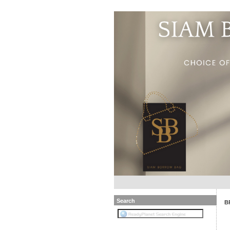
Search
B