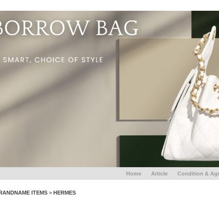
Home
Article
Condition & Ag
RANDNAME ITEMS
>
HERMES
HERMES LINDY 26 Clemence Etoupe GHW