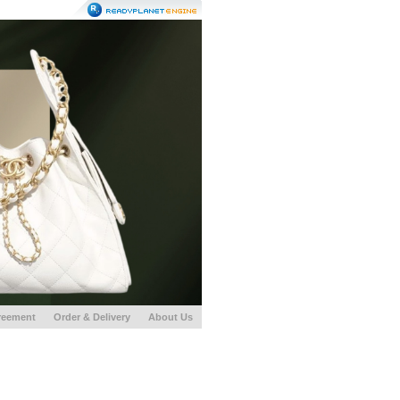
reement
Order & Delivery
About Us