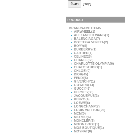
[Help]
PRODUCT
BRANDNAME ITEMS
AIRWHEEL
(1)
ALEXANDER WANG
(1)
BALENCIAGA
(7)
BOTTEGA VENETA
(2)
BOYY
(5)
BURBERRY
(1)
CARTIER
(1)
CELINE
(28)
CHANEL
(58)
CHARLOTTE OLYMPIA
(0)
CHATOSTUDIO
(1)
CHLOE'
(0)
DIOR
(45)
FENDI
(5)
GIVENCHY
(1)
GOYARD
(13)
GUCCI
(45)
HERMES
(30)
JACQUEMUS
(3)
KENZO
(4)
LOEWE
(6)
LONGCHAMP
(7)
LOUIS VUITTON
(26)
MCM
(0)
MIU MIU
(6)
MONCLER
(8)
MOON BOOT
(1)
MOS BOUTIQUE
(1)
MOYNAT
(0)