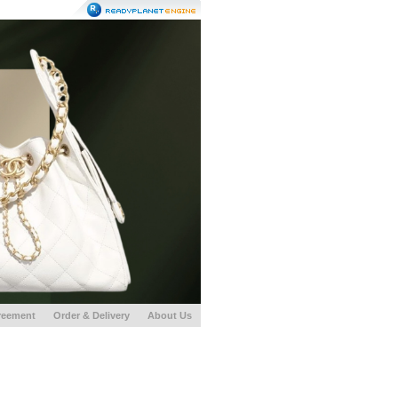
reement
Order & Delivery
About Us