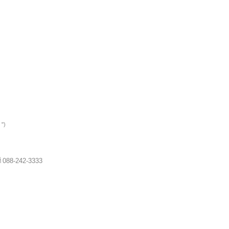
 ")
088-242-3333
ี่