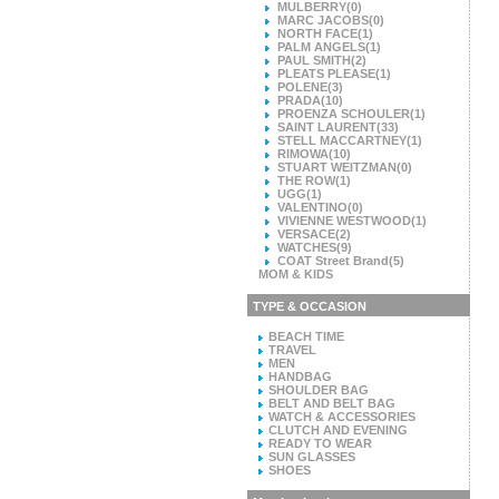
MULBERRY
(0)
MARC JACOBS
(0)
NORTH FACE
(1)
PALM ANGELS
(1)
PAUL SMITH
(2)
PLEATS PLEASE
(1)
POLENE
(3)
PRADA
(10)
PROENZA SCHOULER
(1)
SAINT LAURENT
(33)
STELL MACCARTNEY
(1)
RIMOWA
(10)
STUART WEITZMAN
(0)
THE ROW
(1)
UGG
(1)
VALENTINO
(0)
VIVIENNE WESTWOOD
(1)
VERSACE
(2)
WATCHES
(9)
COAT Street Brand
(5)
MOM & KIDS
TYPE & OCCASION
BEACH TIME
TRAVEL
MEN
HANDBAG
SHOULDER BAG
BELT AND BELT BAG
WATCH & ACCESSORIES
CLUTCH AND EVENING
READY TO WEAR
SUN GLASSES
SHOES