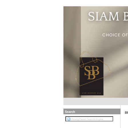
Search
B