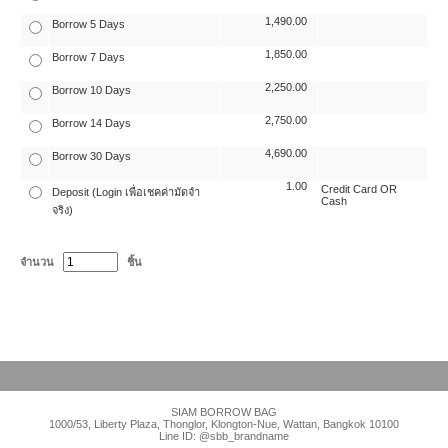
1,490.00
Borrow 5 Days
1,850.00
Borrow 7 Days
2,250.00
Borrow 10 Days
2,750.00
Borrow 14 Days
4,690.00
Borrow 30 Days
1.00
Credit Card OR
Deposit (Login เพื่อเชคค่ามัดจำ
Cash
จริง)
จำนวน
ชิ้น
SIAM BORROW BAG
1000/53, Liberty Plaza, Thonglor, Klongton-Nue, Wattan, Bangkok 10100
Line ID: @sbb_brandname