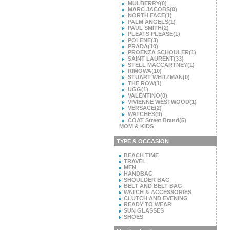
MULBERRY
(0)
MARC JACOBS
(0)
NORTH FACE
(1)
PALM ANGELS
(1)
PAUL SMITH
(2)
PLEATS PLEASE
(1)
POLENE
(3)
PRADA
(10)
PROENZA SCHOULER
(1)
SAINT LAURENT
(33)
STELL MACCARTNEY
(1)
RIMOWA
(10)
STUART WEITZMAN
(0)
THE ROW
(1)
UGG
(1)
VALENTINO
(0)
VIVIENNE WESTWOOD
(1)
VERSACE
(2)
WATCHES
(9)
COAT Street Brand
(5)
MOM & KIDS
TYPE & OCCASION
BEACH TIME
TRAVEL
MEN
HANDBAG
SHOULDER BAG
BELT AND BELT BAG
WATCH & ACCESSORIES
CLUTCH AND EVENING
READY TO WEAR
SUN GLASSES
SHOES