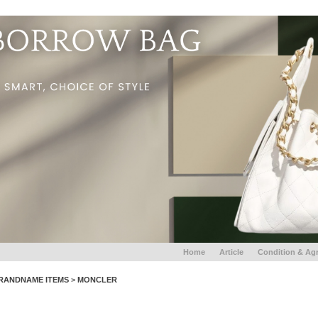
Home
Article
Condition & Ag
RANDNAME ITEMS
>
MONCLER
MONLER Wool & Cashmere Beanie HAT DARK YELLOW