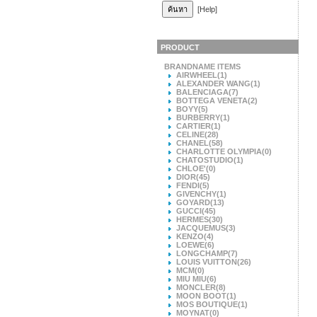
[Help]
PRODUCT
BRANDNAME ITEMS
AIRWHEEL
(1)
ALEXANDER WANG
(1)
BALENCIAGA
(7)
BOTTEGA VENETA
(2)
BOYY
(5)
BURBERRY
(1)
CARTIER
(1)
CELINE
(28)
CHANEL
(58)
CHARLOTTE OLYMPIA
(0)
CHATOSTUDIO
(1)
CHLOE'
(0)
DIOR
(45)
FENDI
(5)
GIVENCHY
(1)
GOYARD
(13)
GUCCI
(45)
HERMES
(30)
JACQUEMUS
(3)
KENZO
(4)
LOEWE
(6)
LONGCHAMP
(7)
LOUIS VUITTON
(26)
MCM
(0)
MIU MIU
(6)
MONCLER
(8)
MOON BOOT
(1)
MOS BOUTIQUE
(1)
MOYNAT
(0)