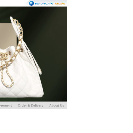
reement
Order & Delivery
About Us