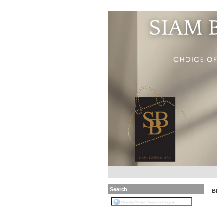
Search
B