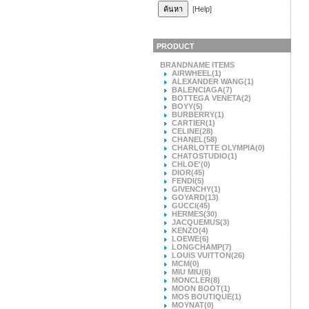
[Help]
PRODUCT
BRANDNAME ITEMS
AIRWHEEL
(1)
ALEXANDER WANG
(1)
BALENCIAGA
(7)
BOTTEGA VENETA
(2)
BOYY
(5)
BURBERRY
(1)
CARTIER
(1)
CELINE
(28)
CHANEL
(58)
CHARLOTTE OLYMPIA
(0)
CHATOSTUDIO
(1)
CHLOE'
(0)
DIOR
(45)
FENDI
(5)
GIVENCHY
(1)
GOYARD
(13)
GUCCI
(45)
HERMES
(30)
JACQUEMUS
(3)
KENZO
(4)
LOEWE
(6)
LONGCHAMP
(7)
LOUIS VUITTON
(26)
MCM
(0)
MIU MIU
(6)
MONCLER
(8)
MOON BOOT
(1)
MOS BOUTIQUE
(1)
MOYNAT
(0)