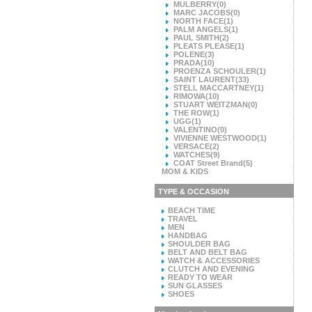
MULBERRY
(0)
MARC JACOBS
(0)
NORTH FACE
(1)
PALM ANGELS
(1)
PAUL SMITH
(2)
PLEATS PLEASE
(1)
POLENE
(3)
PRADA
(10)
PROENZA SCHOULER
(1)
SAINT LAURENT
(33)
STELL MACCARTNEY
(1)
RIMOWA
(10)
STUART WEITZMAN
(0)
THE ROW
(1)
UGG
(1)
VALENTINO
(0)
VIVIENNE WESTWOOD
(1)
VERSACE
(2)
WATCHES
(9)
COAT Street Brand
(5)
MOM & KIDS
TYPE & OCCASION
BEACH TIME
TRAVEL
MEN
HANDBAG
SHOULDER BAG
BELT AND BELT BAG
WATCH & ACCESSORIES
CLUTCH AND EVENING
READY TO WEAR
SUN GLASSES
SHOES