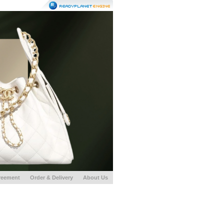
reement
Order & Delivery
About Us