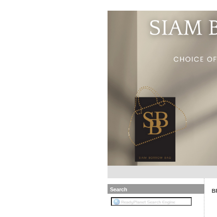
Search
B