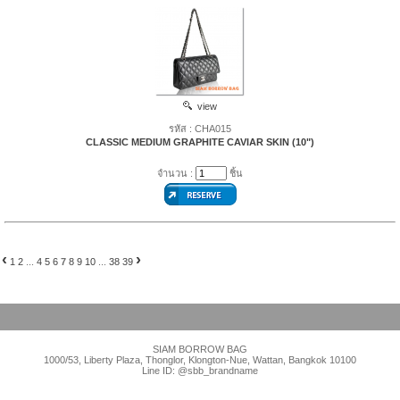
view
รหัส : CHA015
CLASSIC MEDIUM GRAPHITE CAVIAR SKIN (10")
จำนวน :
ชิ้น
‹
›
1
2
...
4
5
6
7
8
9
10
...
38
39
SIAM BORROW BAG
1000/53, Liberty Plaza, Thonglor, Klongton-Nue, Wattan, Bangkok 10100
Line ID: @sbb_brandname
Visitors : 1469975