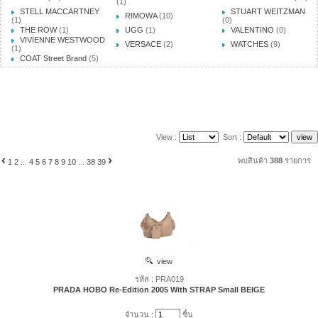
(1)
STELL MACCARTNEY
STUART WEITZMAN
RIMOWA
(10)
(1)
(0)
THE ROW
(1)
UGG
(1)
VALENTINO
(0)
VIVIENNE WESTWOOD
VERSACE
(2)
WATCHES
(9)
(1)
COAT Street Brand
(5)
View :
Sort :
‹
›
พบสินค้า
388
รายการ
1
2
...
4
5
6
7
8
9
10
...
38
39
view
รหัส : PRA019
PRADA HOBO Re-Edition 2005 With STRAP Small BEIGE
จำนวน :
ชิ้น