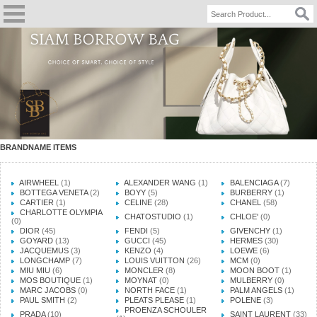
BRANDNAME ITEMS
AIRWHEEL
(1)
ALEXANDER WANG
(1)
BALENCIAGA
(7)
BOTTEGA VENETA
(2)
BOYY
(5)
BURBERRY
(1)
CARTIER
(1)
CELINE
(28)
CHANEL
(58)
CHARLOTTE OLYMPIA
CHATOSTUDIO
(1)
CHLOE'
(0)
(0)
DIOR
(45)
FENDI
(5)
GIVENCHY
(1)
GOYARD
(13)
GUCCI
(45)
HERMES
(30)
JACQUEMUS
(3)
KENZO
(4)
LOEWE
(6)
LONGCHAMP
(7)
LOUIS VUITTON
(26)
MCM
(0)
MIU MIU
(6)
MONCLER
(8)
MOON BOOT
(1)
MOS BOUTIQUE
(1)
MOYNAT
(0)
MULBERRY
(0)
MARC JACOBS
(0)
NORTH FACE
(1)
PALM ANGELS
(1)
PAUL SMITH
(2)
PLEATS PLEASE
(1)
POLENE
(3)
PROENZA SCHOULER
PRADA
(10)
SAINT LAURENT
(33)