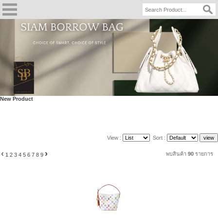
New Product
View :
Sort :
‹
›
พบสินค้า
90
รายการ
1
2
3
4
5
6
7
8
9