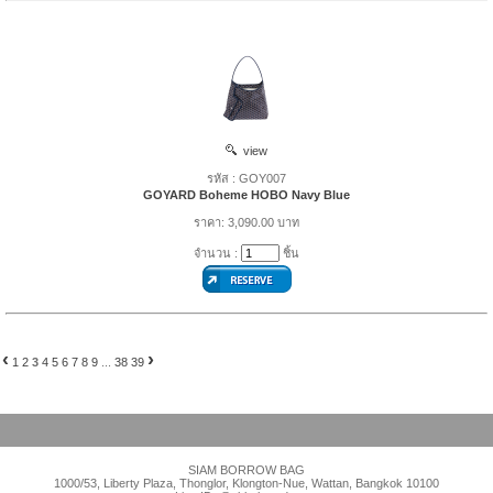
view
รหัส : GOY007
GOYARD Boheme HOBO Navy Blue
ราคา: 3,090.00 บาท
จำนวน :
ชิ้น
‹
›
1
2
3
4
5
6
7
8
9
...
38
39
SIAM BORROW BAG
1000/53, Liberty Plaza, Thonglor, Klongton-Nue, Wattan, Bangkok 10100