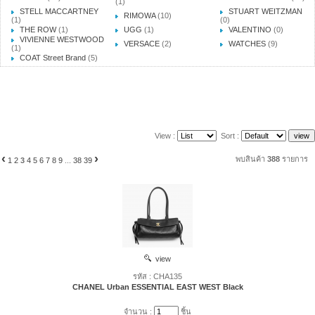
(1)
STELL MACCARTNEY
STUART WEITZMAN
RIMOWA
(10)
(1)
(0)
THE ROW
(1)
UGG
(1)
VALENTINO
(0)
VIVIENNE WESTWOOD
VERSACE
(2)
WATCHES
(9)
(1)
COAT Street Brand
(5)
View :
Sort :
‹
›
พบสินค้า
388
รายการ
1
2
3
4
5
6
7
8
9
...
38
39
view
รหัส : CHA135
CHANEL Urban ESSENTIAL EAST WEST Black
จำนวน :
ชิ้น