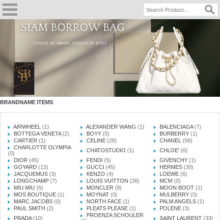
BRANDNAME ITEMS
AIRWHEEL
(1)
ALEXANDER WANG
(1)
BALENCIAGA
(7)
BOTTEGA VENETA
(2)
BOYY
(5)
BURBERRY
(1)
CARTIER
(1)
CELINE
(28)
CHANEL
(58)
CHARLOTTE OLYMPIA
CHATOSTUDIO
(1)
CHLOE'
(0)
(0)
DIOR
(45)
FENDI
(5)
GIVENCHY
(1)
GOYARD
(13)
GUCCI
(45)
HERMES
(30)
JACQUEMUS
(3)
KENZO
(4)
LOEWE
(6)
LONGCHAMP
(7)
LOUIS VUITTON
(26)
MCM
(0)
MIU MIU
(6)
MONCLER
(8)
MOON BOOT
(1)
MOS BOUTIQUE
(1)
MOYNAT
(0)
MULBERRY
(0)
MARC JACOBS
(0)
NORTH FACE
(1)
PALM ANGELS
(1)
PAUL SMITH
(2)
PLEATS PLEASE
(1)
POLENE
(3)
PROENZA SCHOULER
PRADA
(10)
SAINT LAURENT
(33)